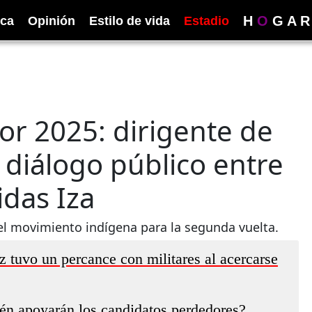
H
O
G
A
R
ica
Opinión
Estilo de vida
Estadio
r 2025: dirigente de
 diálogo público entre
idas Iza
el movimiento indígena para la segunda vuelta.
 tuvo un percance con militares al acercarse
én apoyarán los candidatos perdedores?