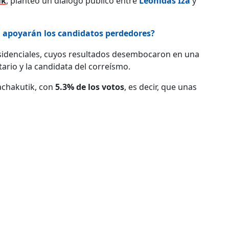
ik
, planteó un diálogo público entre
Leonidas Iza
y
n apoyarán los candidatos perdedores?
residenciales, cuyos resultados desembocaron en una
ario y la candidata del correísmo.
achakutik, con
5.3% de los votos
, es decir, que unas