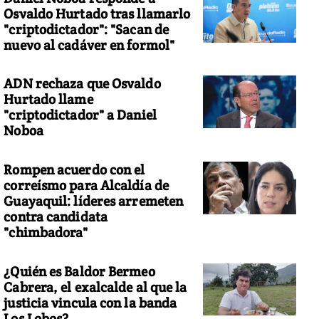
Osvaldo Hurtado tras llamarlo
"criptodictador": "Sacan de
nuevo al cadáver en formol"
ADN rechaza que Osvaldo
Hurtado llame
"criptodictador" a Daniel
Noboa
Rompen acuerdo con el
correísmo para Alcaldía de
Guayaquil: líderes arremeten
contra candidata
"chimbadora"
¿Quién es Baldor Bermeo
Cabrera, el exalcalde al que la
justicia vincula con la banda
Los Lobos?