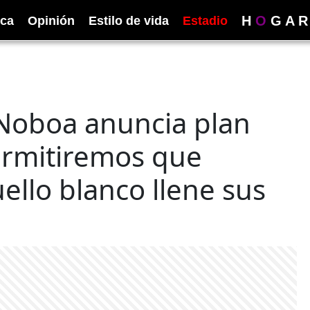
H
O
G
A
R
ica
Opinión
Estilo de vida
Estadio
 Noboa anuncia plan
ermitiremos que
ello blanco llene sus