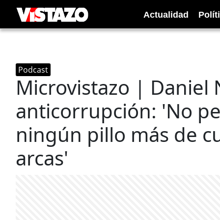
Actualidad
Polít
Podcast
Microvistazo | Daniel
anticorrupción: 'No p
ningún pillo más de cu
arcas'