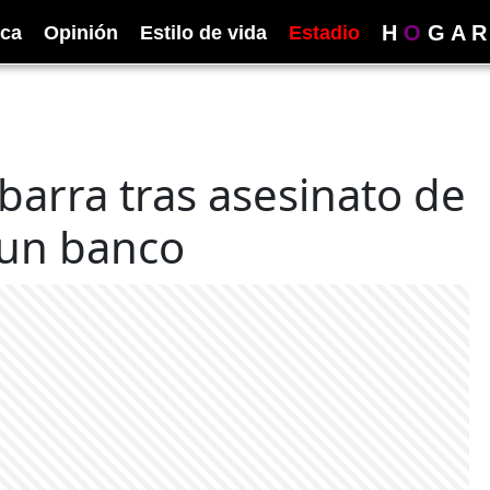
H
O
G
A
R
ica
Opinión
Estilo de vida
Estadio
barra tras asesinato de
 un banco