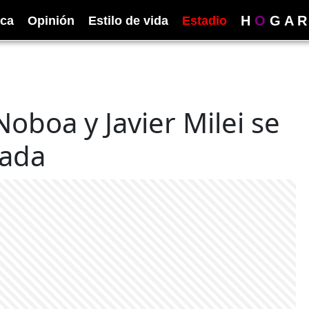
H
O
G
A
R
ica
Opinión
Estilo de vida
Estadio
Noboa y Javier Milei se
sada