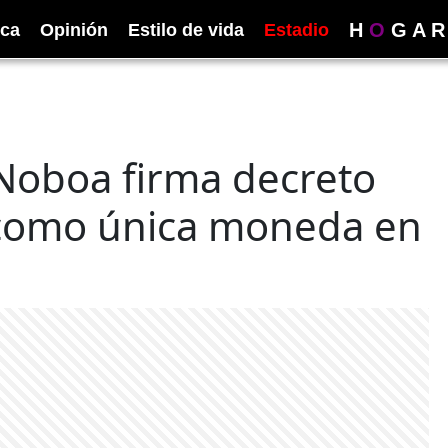
H
O
G
A
R
ica
Opinión
Estilo de vida
Estadio
 Noboa firma decreto
ar como única moneda en