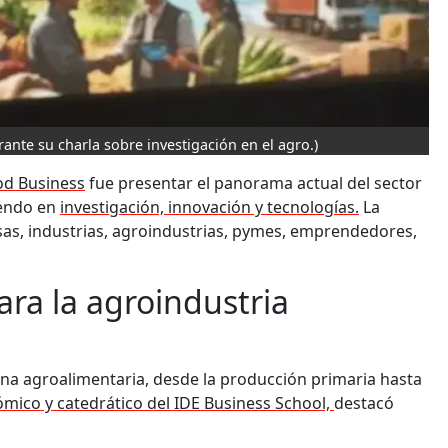
urante su charla sobre investigación en el agro.)
od Business
fue presentar el panorama actual del sector
iendo en
investigación, innovación y tecnologías.
La
sas, industrias, agroindustrias, pymes, emprendedores,
ra la agroindustria
dena agroalimentaria, desde la producción primaria hasta
nómico y catedrático del IDE Business School,
destacó