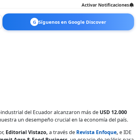
Activar Notificaciones
G
Síguenos en Google Discover
industrial del Ecuador alcanzaron más de
USD 12.000
emuestra un desempeño crucial en la economía del país.
or,
Editorial Vistazo,
a través de
Revista Enfoque
,
e IDE
mmit Agro & Food Business
, un espacio de análisis para