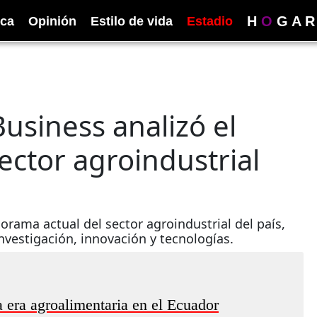
H
O
G
A
R
ica
Opinión
Estilo de vida
Estadio
siness analizó el
ector agroindustrial
rama actual del sector agroindustrial del país,
nvestigación, innovación y tecnologías.
 era agroalimentaria en el Ecuador