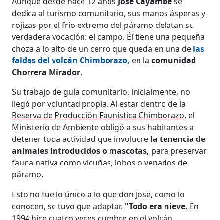
Aunque desde hace 12 años
José Cayambe
se
dedica al turismo comunitario, sus manos ásperas y
rojizas por el frío extremo del páramo delatan su
verdadera vocación: el campo. Él tiene una pequeña
choza a lo alto de un cerro que queda en una de
las
faldas del volcán Chimborazo,
en la
comunidad
Chorrera Mirador
.
Su trabajo de guía comunitario, inicialmente, no
llegó por voluntad propia. Al estar dentro de la
Reserva de Producción Faunística Chimborazo
, el
Ministerio de Ambiente obligó a sus habitantes a
detener toda actividad que involucre
la tenencia de
animales introducidos o mascotas,
para preservar
fauna nativa como vicuñas, lobos o venados de
páramo.
Esto no fue lo único a lo que don José, como lo
conocen, se tuvo que adaptar.
"Todo era nieve.
En
1994 hice cuatro veces cumbre en el volcán