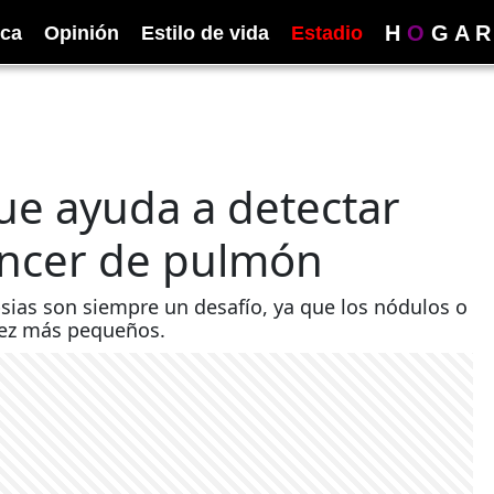
H
O
G
A
R
ica
Opinión
Estilo de vida
Estadio
ue ayuda a detectar
áncer de pulmón
sias son siempre un desafío, ya que los nódulos o
ez más pequeños.