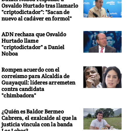
Osvaldo Hurtado tras llamarlo
"criptodictador": "Sacan de
nuevo al cadáver en formol"
ADN rechaza que Osvaldo
Hurtado llame
"criptodictador" a Daniel
Noboa
Rompen acuerdo con el
correísmo para Alcaldía de
Guayaquil: líderes arremeten
contra candidata
"chimbadora"
¿Quién es Baldor Bermeo
Cabrera, el exalcalde al que la
justicia vincula con la banda
Los Lobos?