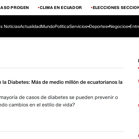
CASO PROGEN
CLIMA EN ECUADOR
ELECCIONES SECCIO
s Noticias
Actualidad
Mundo
Política
Servicios
Deportes
Negocios
Entr
 la Diabetes: Más de medio millón de ecuatorianos la
 mayoría de casos de diabetes se pueden prevenir o
ndo cambios en el estilo de vida?