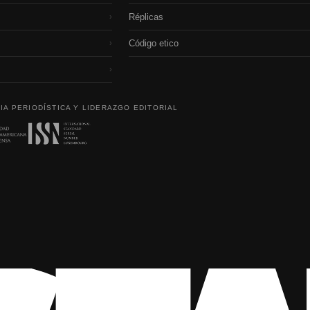
Réplicas
›
Código etico
›
›
IA PERIODÍSTICA Y LIDERAZGO EDITORIAL