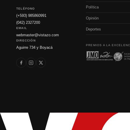
Política
TELÉFONO
(+593) 985860991
Opinión
(042) 2327200
EMAIL
Deportes
webmaster@vistazo.com
DIRECCIÓN
PREMIOS A LA EXCELENC
Aguirre 734 y Boyacá