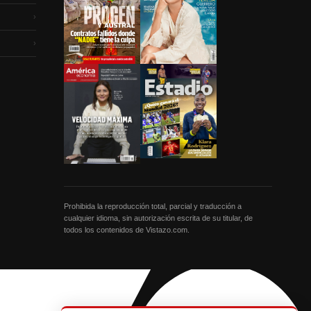
›
›
Prohibida la reproducción total, parcial y traducción a
cualquier idioma, sin autorización escrita de su titular, de
todos los contenidos de Vistazo.com.