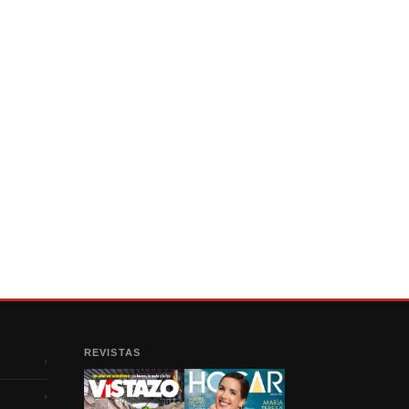
REVISTAS
›
›