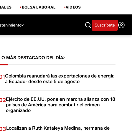
NALES
BOLSA LABORAL
VIDEOS
etenimiento
Suscríbete
LO MÁS DESTACADO DEL DÍA
Colombia reanudará las exportaciones de energía
01
a Ecuador desde este 5 de agosto
Ejército de EE.UU. pone en marcha alianza con 18
02
países de América para combatir el crimen
organizado
Localizan a Ruth Kataleya Medina, hermana de
03