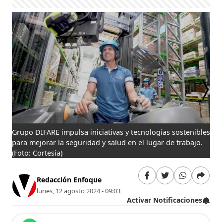
Grupo DIFARE impulsa iniciativas y tecnologías sostenibles
Gru
para mejorar la seguridad y salud en el lugar de trabajo.
coa
(Foto: Cortesía)
ejer
Redacción Enfoque
lunes, 12 agosto 2024 - 09:03
Activar Notificaciones