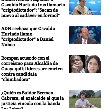
Osvaldo Hurtado tras llamarlo
"criptodictador": "Sacan de
nuevo al cadáver en formol"
ADN rechaza que Osvaldo
Hurtado llame
"criptodictador" a Daniel
Noboa
Rompen acuerdo con el
correísmo para Alcaldía de
Guayaquil: líderes arremeten
contra candidata
"chimbadora"
¿Quién es Baldor Bermeo
Cabrera, el exalcalde al que la
justicia vincula con la banda
Los Lobos?