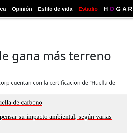
H
O
G
A
R
ica
Opinión
Estilo de vida
Estadio
le gana más terreno
rp cuentan con la certificación de “Huella de
uella de carbono
ensar su impacto ambiental, según varias