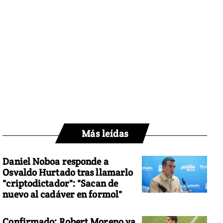
Más leídas
Daniel Noboa responde a
Osvaldo Hurtado tras llamarlo
"criptodictador": "Sacan de
nuevo al cadáver en formol"
Confirmado: Robert Moreno ya