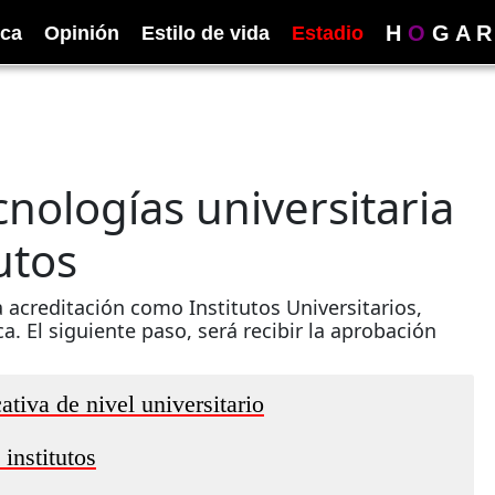
H
O
G
A
R
ica
Opinión
Estilo de vida
Estadio
cnologías universitaria
utos
 acreditación como Institutos Universitarios,
 El siguiente paso, será recibir la aprobación
tiva de nivel universitario
institutos