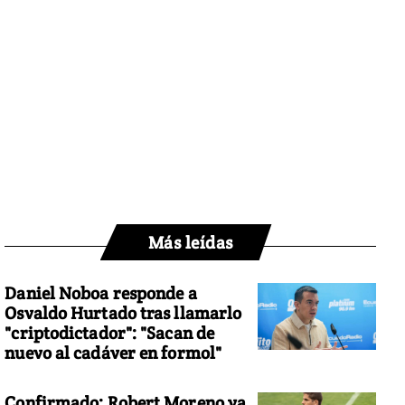
Más leídas
Daniel Noboa responde a
Osvaldo Hurtado tras llamarlo
"criptodictador": "Sacan de
nuevo al cadáver en formol"
Confirmado: Robert Moreno ya