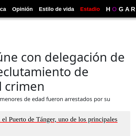
H
O
G
A
R
ica
Opinión
Estilo de vida
Estadio
eúne con delegación de
eclutamiento de
l crimen
0 menores de edad fueron arrestados por su
 el Puerto de Tánger, uno de los principales