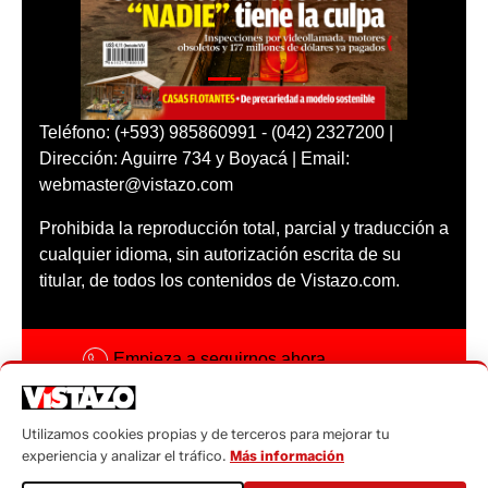
Teléfono: (+593) 985860991 - (042) 2327200 |
Dirección: Aguirre 734 y Boyacá | Email:
webmaster@vistazo.com
Prohibida la reproducción total, parcial y traducción a
cualquier idioma, sin autorización escrita de su
titular, de todos los contenidos de Vistazo.com.
Empieza a seguirnos ahora
Activar notificaciones
Utilizamos cookies propias y de terceros para mejorar tu
Código ética
experiencia y analizar el tráfico.
Más información
Sugerencias a: