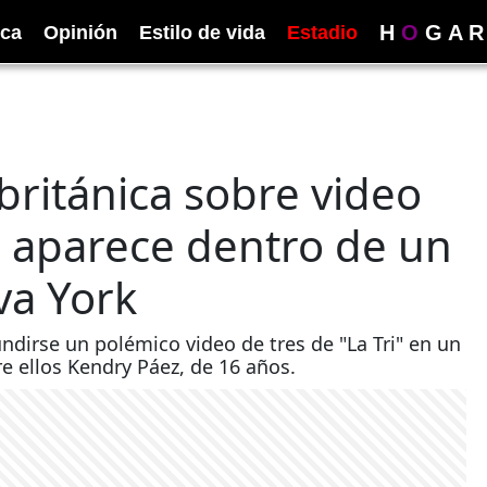
H
O
G
A
R
ica
Opinión
Estilo de vida
Estadio
 británica sobre video
 aparece dentro de un
va York
ndirse un polémico video de tres de "La Tri" en un
e ellos Kendry Páez, de 16 años.