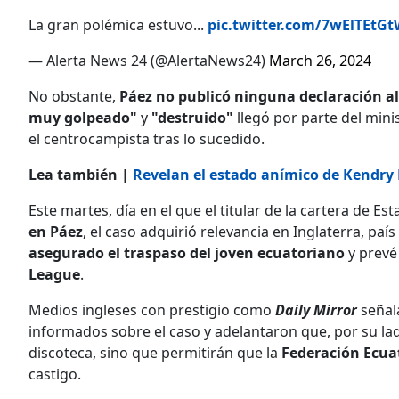
La gran polémica estuvo...
pic.twitter.com/7wElTEtG
— Alerta News 24 (@AlertaNews24)
March 26, 2024
No obstante,
Páez no publicó ninguna declaración al
muy golpeado"
y
"destruido"
llegó por parte del min
el centrocampista tras lo sucedido.
Lea también |
Revelan el estado anímico de Kendry 
Este martes, día en el que el titular de la cartera de E
en Páez
, el caso adquirió relevancia en Inglaterra, país
asegurado el traspaso del joven ecuatoriano
y prevé
League
.
Medios ingleses con prestigio como
Daily Mirror
señal
informados sobre el caso y adelantaron que, por su la
discoteca, sino que permitirán que la
Federación Ecua
castigo.