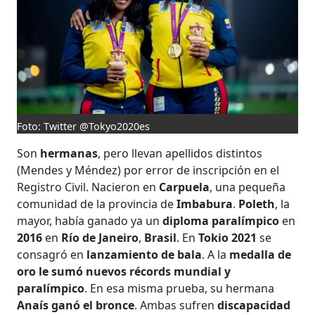
Foto: Twitter @Tokyo2020es
Son
hermanas
, pero llevan apellidos distintos
(Mendes y Méndez) por error de inscripción en el
Registro Civil. Nacieron en
Carpuela
, una pequeña
comunidad de la provincia de
Imbabura
.
Poleth
, la
mayor, había ganado ya un
diploma paralímpico
en
2016
en
Río de Janeiro
,
Brasil
. En
Tokio 2021
se
consagró en
lanzamiento de bala
. A la
medalla de
oro le sumó nuevos récords mundial y
paralímpico
. En esa misma prueba, su hermana
Anaís ganó el bronce
. Ambas sufren
discapacidad