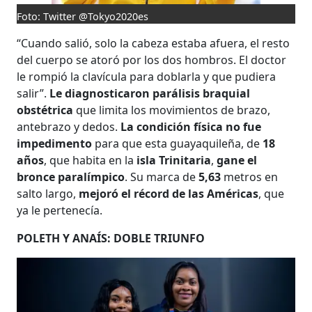
Foto: Twitter @Tokyo2020es
“Cuando salió, solo la cabeza estaba afuera, el resto
del cuerpo se atoró por los dos hombros. El doctor
le rompió la clavícula para doblarla y que pudiera
salir”.
Le diagnosticaron parálisis braquial
obstétrica
que limita los movimientos de brazo,
antebrazo y dedos.
La condición física no fue
impedimento
para que esta guayaquileña, de
18
años
, que habita en la
isla Trinitaria
,
gane el
bronce paralímpico
. Su marca de
5,63
metros en
salto largo,
mejoró el récord de las Américas
, que
ya le pertenecía.
POLETH Y ANAÍS: DOBLE TRIUNFO