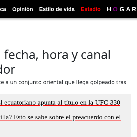
H
O
G
A
R
ica
Opinión
Estilo de vida
Estadio
 fecha, hora y canal
dor
te a un conjunto oriental que llega golpeado tras
ecuatoriano apunta al título en la UFC 330
illa? Esto se sabe sobre el preacuerdo con el