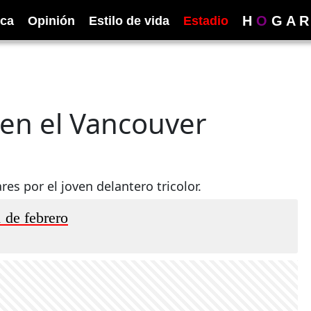
H
O
G
A
R
ica
Opinión
Estilo de vida
Estadio
 en el Vancouver
es por el joven delantero tricolor.
 de febrero