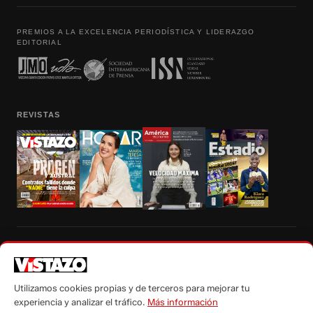
PREMIOS A LA EXCELENCIA PERIODÍSTICA Y LIDERAZGO
EDITORIAL
REVISTAS
Prohibida la reproducción total, parcial y traducción a cualquier idioma, sin
autorización escrita de su titular, de todos los contenidos de Vistazo.com.
Utilizamos cookies propias y de terceros para mejorar tu
experiencia y analizar el tráfico.
Más información