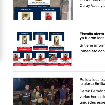
Curay Vaca y L
Fiscalía alert
ya fueron loca
Si tiene info
inmediato con 
Policía locali
la alerta Emili
Derek Fernánd
varias horas d
unidades espe