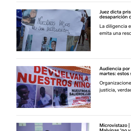
Juez dicta pri
desaparición 
La diligencia 
emita una reso
Audiencia por 
martes: estos 
Organizacione
justicia, verda
Microvistazo |
Malvinas 'no v