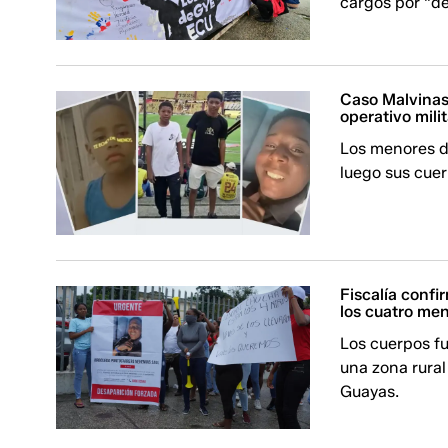
cargos por "de
Caso Malvinas
operativo mili
Los menores de
luego sus cuer
Fiscalía confi
los cuatro me
Los cuerpos f
una zona rural
Guayas.