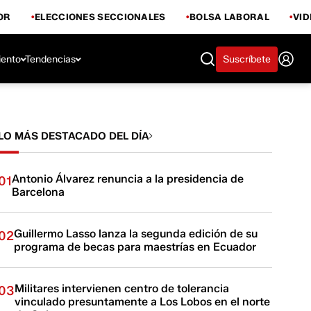
OR
ELECCIONES SECCIONALES
BOLSA LABORAL
VI
iento
Tendencias
Suscríbete
LO MÁS DESTACADO DEL DÍA
Antonio Álvarez renuncia a la presidencia de
01
Barcelona
Guillermo Lasso lanza la segunda edición de su
02
programa de becas para maestrías en Ecuador
Militares intervienen centro de tolerancia
03
vinculado presuntamente a Los Lobos en el norte