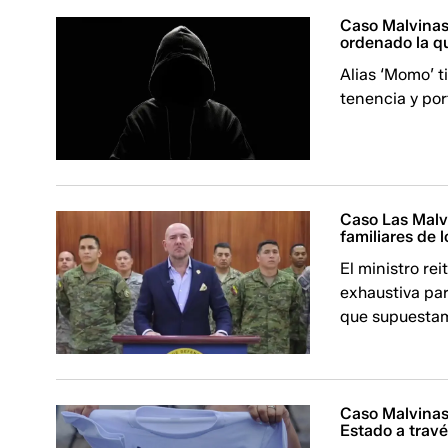
Caso Malvinas:
ordenado la q
Alias ‘Momo’ t
tenencia y por
Caso Las Malvi
familiares de 
El ministro re
exhaustiva pa
que supuestame
Caso Malvinas:
Estado a travé