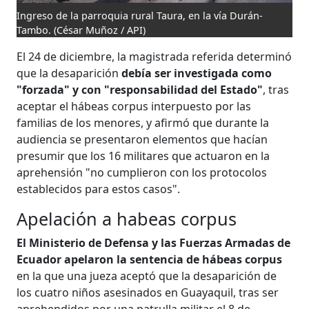
Ingreso de la parroquia rural Taura, en la vía Durán-
Tambo.
(César Muñoz / API)
El 24 de diciembre, la magistrada referida determinó
que la desaparición
debía ser investigada como
"forzada" y con "responsabilidad del Estado"
, tras
aceptar el hábeas corpus interpuesto por las
familias de los menores, y afirmó que durante la
audiencia se presentaron elementos que hacían
presumir que los 16 militares que actuaron en la
aprehensión "no cumplieron con los protocolos
establecidos para estos casos".
Apelación a habeas corpus
El Ministerio de Defensa y las Fuerzas Armadas de
Ecuador apelaron la sentencia de hábeas corpus
en la que una jueza aceptó que la desaparición de
los cuatro niños asesinados en Guayaquil, tras ser
aprehendidos por una patrulla militar el 8 de