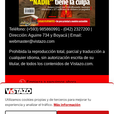
Teléfono: (+593) 985860991 - (042) 2327200 |
Dirección: Aguirre 734 y Boyacá | Email:
webmaster@vistazo.com
Prohibida la reproducción total, parcial y traducción a
cualquier idioma, sin autorización escrita de su
titular, de todos los contenidos de Vistazo.com.
Empieza a seguirnos ahora
Activar notificaciones
Utilizamos cookies propias y de terceros para mejorar tu
Código ética
experiencia y analizar el tráfico.
Más información
Sugerencias a: