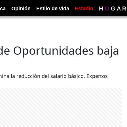
H
O
G
A
R
ica
Opinión
Estilo de vida
Estadio
 de Oportunidades baja
na la reducción del salario básico. Expertos