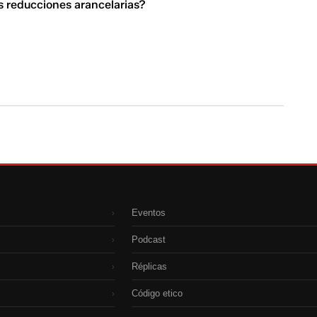
s reducciones arancelarias?
Eventos
›
Podcast
›
Réplicas
›
Código etico
›