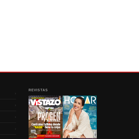
REVISTAS
›
›
›
›