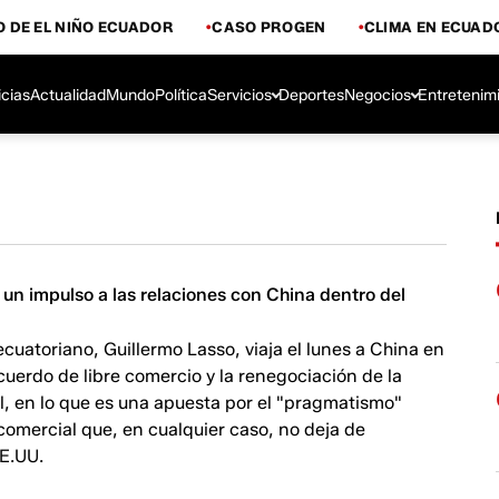
 DE EL NIÑO ECUADOR
CASO PROGEN
CLIMA EN ECUAD
icias
Actualidad
Mundo
Política
Servicios
Deportes
Negocios
Entretenim
un impulso a las relaciones con China dentro del
ecuatoriano, Guillermo Lasso, viaja el lunes a China en
uerdo de libre comercio y la renegociación de la
l, en lo que es una apuesta por el "pragmatismo"
comercial que, en cualquier caso, no deja de
E.UU.