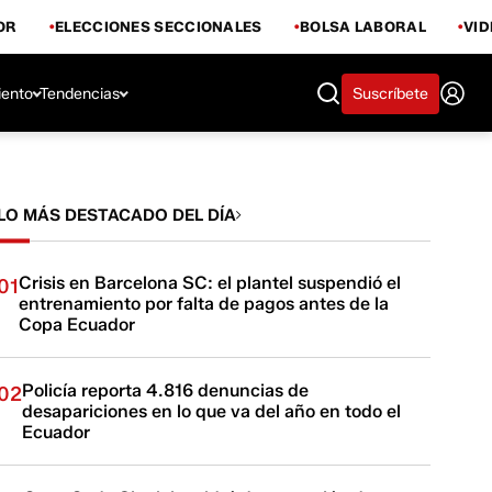
OR
ELECCIONES SECCIONALES
BOLSA LABORAL
VI
iento
Tendencias
Suscríbete
LO MÁS DESTACADO DEL DÍA
Crisis en Barcelona SC: el plantel suspendió el
01
entrenamiento por falta de pagos antes de la
Copa Ecuador
Policía reporta 4.816 denuncias de
02
desapariciones en lo que va del año en todo el
Ecuador