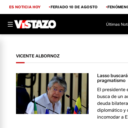
ES NOTICIA HOY
FERIADO 10 DE AGOSTO
FENÓMENO
Últimas Not
VICENTE ALBORNOZ
Lasso buscará 
pragmatismo
El presidente 
busca de un ac
deuda bilatera
diplomático y 
incomodar a E