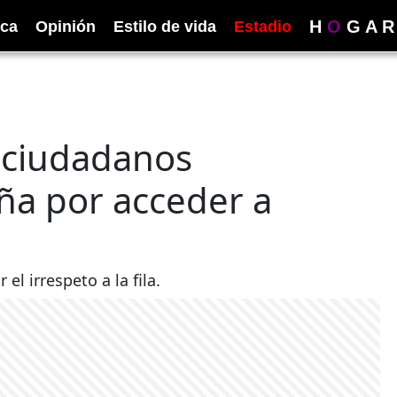
H
O
G
A
R
ica
Opinión
Estilo de vida
Estadio
: ciudadanos
ña por acceder a
l irrespeto a la fila.