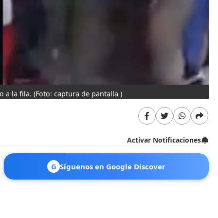
a la fila.
(Foto: captura de pantalla )
Activar Notificaciones
G
Síguenos en Google Discover