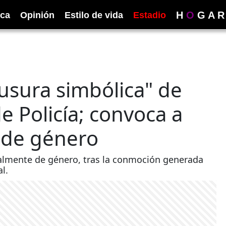
H
O
G
A
R
ica
Opinión
Estilo de vida
Estadio
usura simbólica" de
de Policía; convoca a
a de género
cialmente de género, tras la conmoción generada
l.