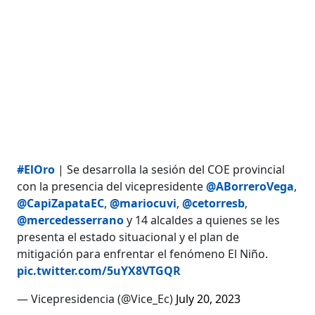
#ElOro
| Se desarrolla la sesión del COE provincial
con la presencia del vicepresidente
@ABorreroVega
,
@CapiZapataEC
,
@mariocuvi
,
@cetorresb
,
@mercedesserrano
y 14 alcaldes a quienes se les
presenta el estado situacional y el plan de
mitigación para enfrentar el fenómeno El Niño.
pic.twitter.com/5uYX8VTGQR
— Vicepresidencia (@Vice_Ec)
July 20, 2023