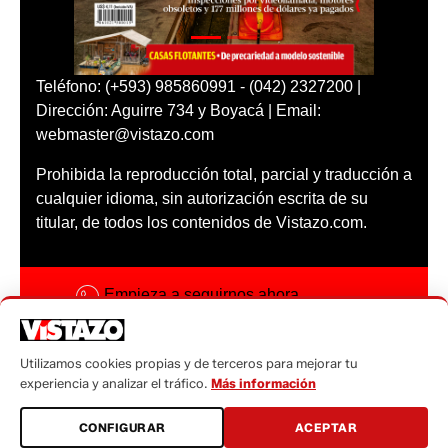
Teléfono: (+593) 985860991 - (042) 2327200 |
Dirección: Aguirre 734 y Boyacá | Email:
webmaster@vistazo.com
Prohibida la reproducción total, parcial y traducción a
cualquier idioma, sin autorización escrita de su
titular, de todos los contenidos de Vistazo.com.
Empieza a seguirnos ahora
Activar notificaciones
Utilizamos cookies propias y de terceros para mejorar tu
Código ética
experiencia y analizar el tráfico.
Más información
Sugerencias a:
CONFIGURAR
ACEPTAR
sugerencias@vistazo.com