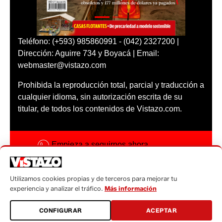
Teléfono: (+593) 985860991 - (042) 2327200 |
Dirección: Aguirre 734 y Boyacá | Email:
webmaster@vistazo.com
Prohibida la reproducción total, parcial y traducción a
cualquier idioma, sin autorización escrita de su
titular, de todos los contenidos de Vistazo.com.
Empieza a seguirnos ahora
Activar notificaciones
Utilizamos cookies propias y de terceros para mejorar tu
Código ética
experiencia y analizar el tráfico.
Más información
Sugerencias a:
CONFIGURAR
ACEPTAR
sugerencias@vistazo.com