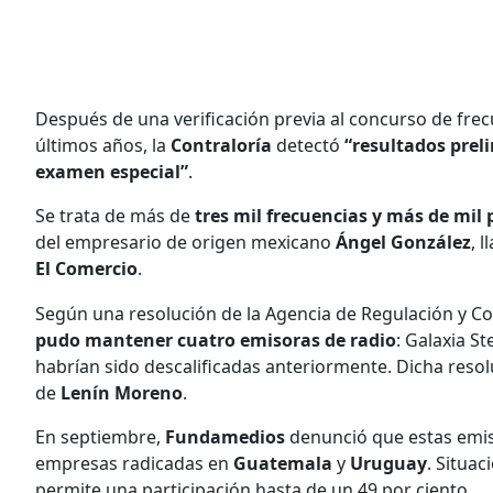
Después de una verificación previa al concurso de fre
últimos años, la
Contraloría
detectó
“resultados prel
examen especial”
.
Se trata de más de
tres mil frecuencias y más de mil
del empresario de origen mexicano
Ángel González
, 
El Comercio
.
Según una resolución de la Agencia de Regulación y Co
pudo mantener cuatro emisoras de radio
: Galaxia St
habrían sido descalificadas anteriormente. Dicha resol
de
Lenín Moreno
.
En septiembre,
Fundamedios
denunció que estas emis
empresas radicadas en
Guatemala
y
Uruguay
. Situa
permite una participación hasta de un 49 por ciento.