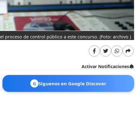
del proceso de control público a este concurso.
(Foto: archivo )
Activar Notificaciones
G
Síguenos en Google Discover