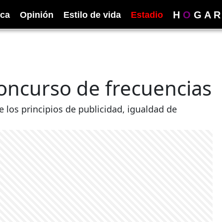
H
O
G
A
R
ica
Opinión
Estilo de vida
Estadio
oncurso de frecuencias
e los principios de publicidad, igualdad de