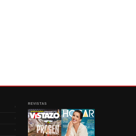
REVISTAS
›
›
›