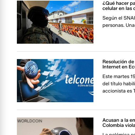
¿Qué hacer par
celular en las
Según el SNAI,
personas. Una
Resolución de 
Internet en E
Este martes 1
del título hab
accionista es 
Acusan a la e
Colombia viol
La polémica s