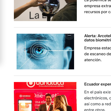
empresa extra
recursos por c
Alerta: Arcote
datos biométr
Empresa estad
de escaneo de 
atención.
Ecuador experi
En el país exi
electrónicos, 
así como a red
entre otros.