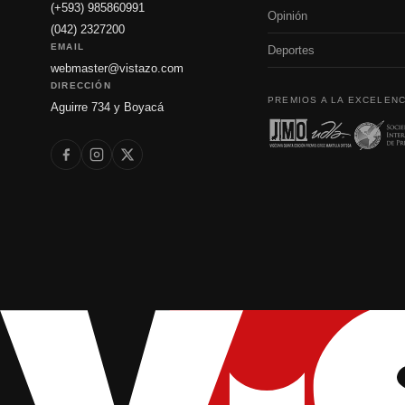
(+593) 985860991
Opinión
(042) 2327200
EMAIL
Deportes
webmaster@vistazo.com
DIRECCIÓN
PREMIOS A LA EXCELENC
Aguirre 734 y Boyacá