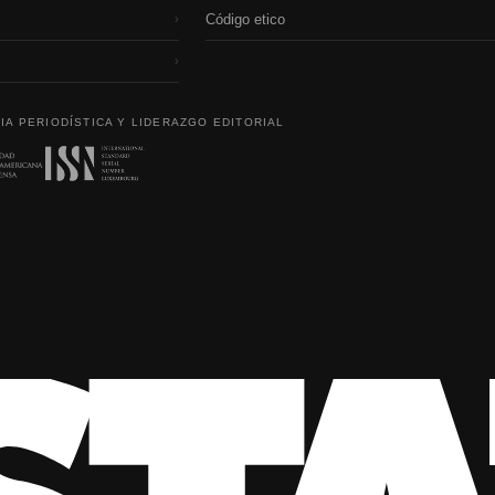
Código etico
›
›
IA PERIODÍSTICA Y LIDERAZGO EDITORIAL