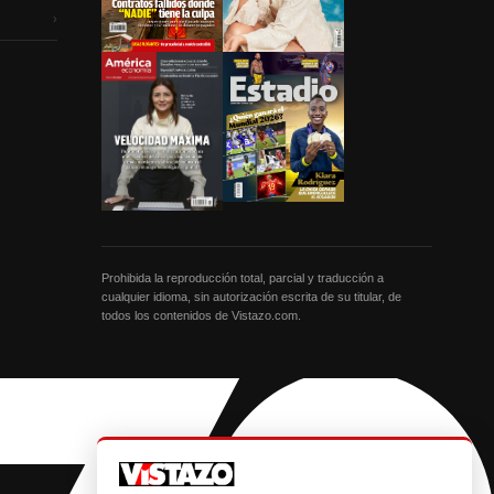
›
Prohibida la reproducción total, parcial y traducción a
cualquier idioma, sin autorización escrita de su titular, de
todos los contenidos de Vistazo.com.