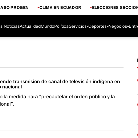
CASO PROGEN
CLIMA EN ECUADOR
ELECCIONES SECCIO
s Noticias
Actualidad
Mundo
Política
Servicios
Deportes
Negocios
Entr
ende transmisión de canal de televisión indígena en
o nacional
o la medida para “precautelar el orden público y la
onal”.