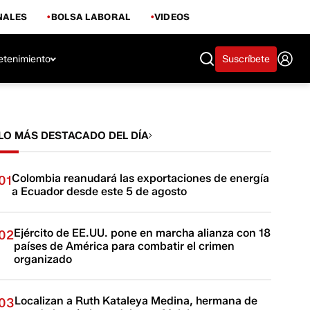
NALES
BOLSA LABORAL
VIDEOS
etenimiento
Suscríbete
LO MÁS DESTACADO DEL DÍA
Colombia reanudará las exportaciones de energía
01
a Ecuador desde este 5 de agosto
Ejército de EE.UU. pone en marcha alianza con 18
02
países de América para combatir el crimen
organizado
Localizan a Ruth Kataleya Medina, hermana de
03