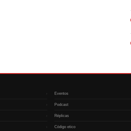
Eventos
›
Podcast
›
Réplicas
›
Código etico
›