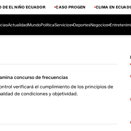
 DE EL NIÑO ECUADOR
CASO PROGEN
CLIMA EN ECUAD
icias
Actualidad
Mundo
Política
Servicios
Deportes
Negocios
Entretenim
xamina concurso de frecuencias
ontrol verificará el cumplimiento de los principios de
ualdad de condiciones y objetividad.