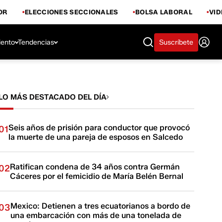
OR
ELECCIONES SECCIONALES
BOLSA LABORAL
VI
iento
Tendencias
Suscríbete
LO MÁS DESTACADO DEL DÍA
Seis años de prisión para conductor que provocó
01
la muerte de una pareja de esposos en Salcedo
Ratifican condena de 34 años contra Germán
02
Cáceres por el femicidio de María Belén Bernal
Mexico: Detienen a tres ecuatorianos a bordo de
03
una embarcación con más de una tonelada de