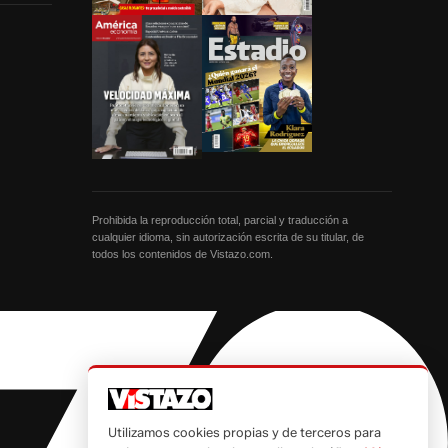
Prohibida la reproducción total, parcial y traducción a
cualquier idioma, sin autorización escrita de su titular, de
todos los contenidos de Vistazo.com.
Utilizamos cookies propias y de terceros para