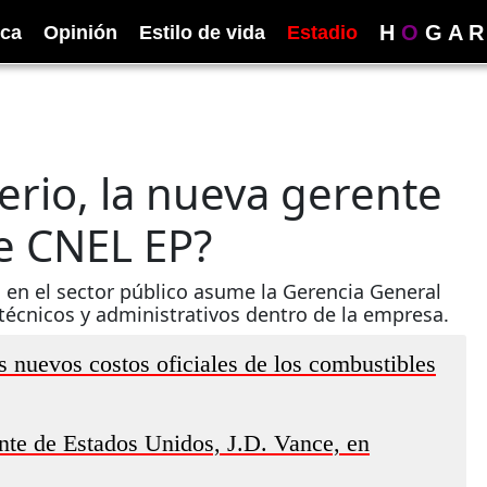
H
O
G
A
R
ica
Opinión
Estilo de vida
Estadio
erio, la nueva gerente
e CNEL EP?
a en el sector público asume la Gerencia General
técnicos y administrativos dentro de la empresa.
s nuevos costos oficiales de los combustibles
nte de Estados Unidos, J.D. Vance, en