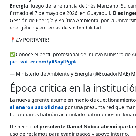
Energía,
luego de la renuncia de Inés Manzano. Su cambi
firmado el 7 de mayo de 2026, en Guayaquil.
Él es ing
Gestión de Energía y Política Ambiental por la Universi
energético y en temas de sostenibilidad.
📍¡IMPORTANTE!
✅Conoce el perfil profesional del nuevo Ministro de A
pic.twitter.com/yASoyfPgpk
— Ministerio de Ambiente y Energía (@EcuadorMAE)
M
Época crítica en la instituci
La nueva gerente asume en medio de cuestionamiento
allanaron sus oficinas
por una presunta red que manip
funcionarios habrían acumulado patrimonios millonari
De hecho,
el presidente Daniel Noboa afirmó que la 
uso de reclamos para evadir pagos y apoyo interno.