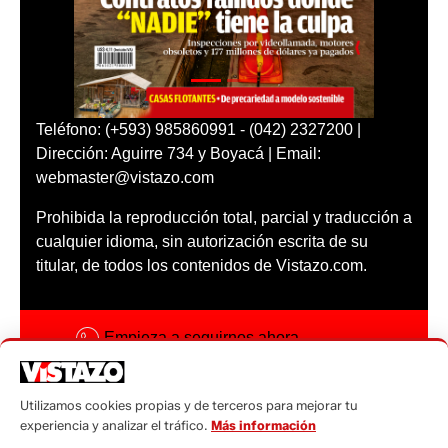
Teléfono: (+593) 985860991 - (042) 2327200 |
Dirección: Aguirre 734 y Boyacá | Email:
webmaster@vistazo.com
Prohibida la reproducción total, parcial y traducción a
cualquier idioma, sin autorización escrita de su
titular, de todos los contenidos de Vistazo.com.
Empieza a seguirnos ahora
Activar notificaciones
Utilizamos cookies propias y de terceros para mejorar tu
Código ética
experiencia y analizar el tráfico.
Más información
Sugerencias a: