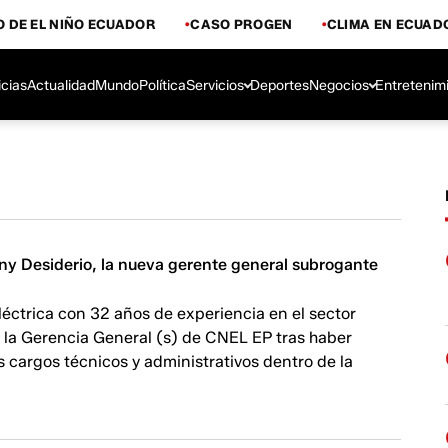
 DE EL NIÑO ECUADOR
CASO PROGEN
CLIMA EN ECUAD
icias
Actualidad
Mundo
Política
Servicios
Deportes
Negocios
Entretenim
ny Desiderio, la nueva gerente general subrogante
léctrica con 32 años de experiencia en el sector
 la Gerencia General (s) de CNEL EP tras haber
 cargos técnicos y administrativos dentro de la