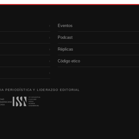
Eventos
›
Podcast
›
Réplicas
›
Código etico
›
›
IA PERIODÍSTICA Y LIDERAZGO EDITORIAL