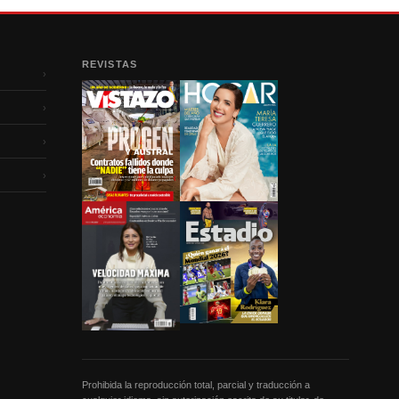
REVISTAS
›
›
›
›
Prohibida la reproducción total, parcial y traducción a