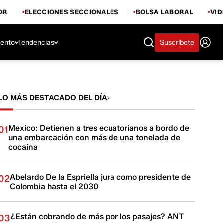
OR
ELECCIONES SECCIONALES
BOLSA LABORAL
VI
iento
Tendencias
Suscríbete
LO MÁS DESTACADO DEL DÍA
Mexico: Detienen a tres ecuatorianos a bordo de
01
una embarcación con más de una tonelada de
cocaína
Abelardo De la Espriella jura como presidente de
02
Colombia hasta el 2030
¿Están cobrando de más por los pasajes? ANT
03