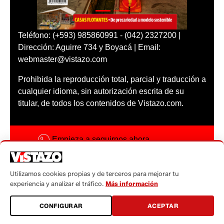
Teléfono: (+593) 985860991 - (042) 2327200 |
Dirección: Aguirre 734 y Boyacá | Email:
webmaster@vistazo.com
Prohibida la reproducción total, parcial y traducción a
cualquier idioma, sin autorización escrita de su
titular, de todos los contenidos de Vistazo.com.
Empieza a seguirnos ahora
Activar notificaciones
Utilizamos cookies propias y de terceros para mejorar tu
Código ética
experiencia y analizar el tráfico.
Más información
Sugerencias a:
CONFIGURAR
ACEPTAR
sugerencias@vistazo.com