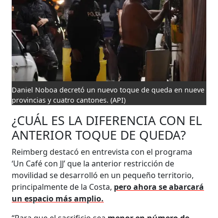
Daniel Noboa decretó un nuevo toque de queda en nueve
provincias y cuatro cantones.
(API)
¿CUÁL ES LA DIFERENCIA CON EL
ANTERIOR TOQUE DE QUEDA?
Reimberg destacó en entrevista con el programa
‘Un Café con JJ’ que la anterior restricción de
movilidad se desarrolló en un pequeño territorio,
principalmente de la Costa,
pero ahora se abarcará
un espacio más amplio.
“Para que el sacrificio sea
menor en número de