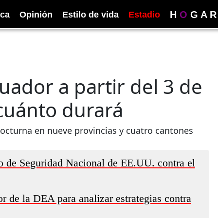
H
O
G
A
R
ica
Opinión
Estilo de vida
Estadio
ador a partir del 3 de
cuánto durará
nocturna en nueve provincias y cuatro cantones
o de Seguridad Nacional de EE.UU. contra el
r de la DEA para analizar estrategias contra