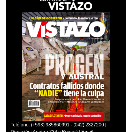
Teléfono: (+593) 985860991 - (042) 2327200 |
Dirección: Aguirre 734 y Boyacá | Email: