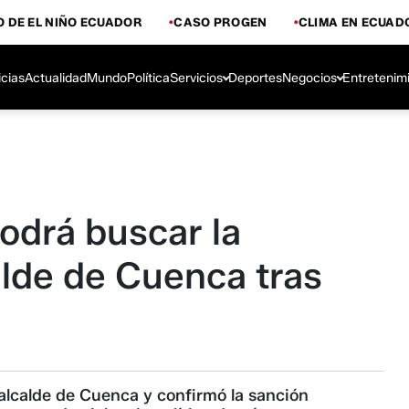
 DE EL NIÑO ECUADOR
CASO PROGEN
CLIMA EN ECUAD
icias
Actualidad
Mundo
Política
Servicios
Deportes
Negocios
Entretenim
odrá buscar la
alde de Cuenca tras
 alcalde de Cuenca y confirmó la sanción