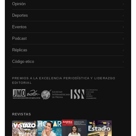
Opinión
›
Deportes
›
Eventos
›
Podcast
›
Réplicas
›
Código etico
›
PREMIOS A LA EXCELENCIA PERIODÍSTICA Y LIDERAZGO
EDITORIAL
REVISTAS