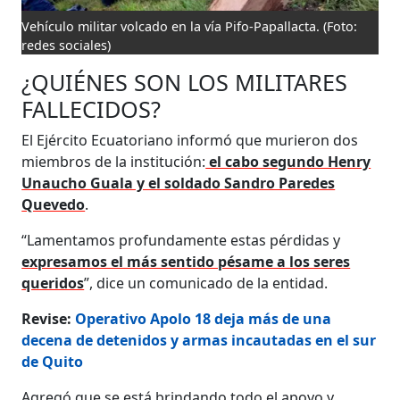
Vehículo militar volcado en la vía Pifo-Papallacta.
(Foto:
redes sociales)
¿QUIÉNES SON LOS MILITARES
FALLECIDOS?
El Ejército Ecuatoriano informó que murieron dos
miembros de la institución:
el cabo segundo Henry
Unaucho Guala y el soldado Sandro Paredes
Quevedo
.
“Lamentamos profundamente estas pérdidas y
expresamos el más sentido pésame a los seres
queridos
”, dice un comunicado de la entidad.
Revise:
Operativo Apolo 18 deja más de una
decena de detenidos y armas incautadas en el sur
de Quito
Agregó que se está brindando todo el apoyo y