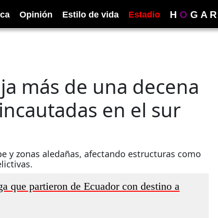
H
O
G
A
R
ica
Opinión
Estilo de vida
Estadio
eja más de una decena
incautadas en el sur
be y zonas aledañas, afectando estructuras como
ictivas.
a que partieron de Ecuador con destino a