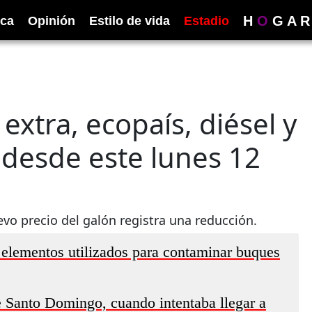
H
O
G
A
R
ica
Opinión
Estilo de vida
Estadio
extra, ecopaís, diésel y
 desde este lunes 12
uevo precio del galón registra una reducción.
 elementos utilizados para contaminar buques
 Santo Domingo, cuando intentaba llegar a