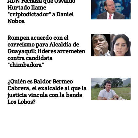
ADN rechaza que Osvaldo
Hurtado llame
"criptodictador" a Daniel
Noboa
Rompen acuerdo con el
correísmo para Alcaldía de
Guayaquil: líderes arremeten
contra candidata
"chimbadora"
¿Quién es Baldor Bermeo
Cabrera, el exalcalde al que la
justicia vincula con la banda
Los Lobos?