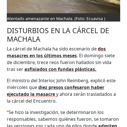
Atentado amenazante en Machala.
(Foto: Ecuavisa )
DISTURBIOS EN LA CÁRCEL DE
MACHALA
La cárcel de Machala ha sido escenario de
dos
masacres en los últimos meses
. El domingo siete
de diciembre, trece reos fueron hallados sin vida
tras ser
asfixiados con fundas plásticas.
El ministro del Interior, John Reimberg, explicó este
miércoles que
diez presos confesaron haber
ejecutado la masacre
y ahora serán trasladados a
la cárcel del Encuentro.
“Se hizo la investigación, se determinaron los
responsables, sabemos quiénes fueron, se tomaron
las versiones por cada uno de ellos donde
admiten