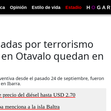
H
O
G
A
R
ica
Opinión
Estilo de vida
Estadio
adas por terrorismo
l en Otavalo quedan en
ventiva desde el pasado 24 de septiembre, fueron
 en Ibarra.
 precio del diésel hasta USD 2.70
a menciona a la isla Baltra