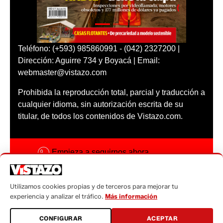
Teléfono: (+593) 985860991 - (042) 2327200 |
Dirección: Aguirre 734 y Boyacá | Email:
webmaster@vistazo.com
Prohibida la reproducción total, parcial y traducción a
cualquier idioma, sin autorización escrita de su
titular, de todos los contenidos de Vistazo.com.
Empieza a seguirnos ahora
Activar notificaciones
Utilizamos cookies propias y de terceros para mejorar tu
Código ética
experiencia y analizar el tráfico.
Más información
Sugerencias a:
CONFIGURAR
ACEPTAR
sugerencias@vistazo.com