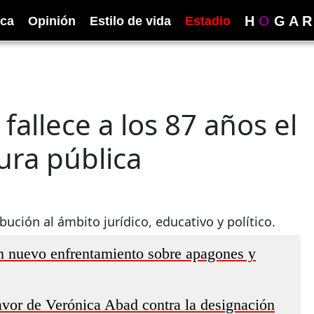
H
O
G
A
R
ica
Opinión
Estilo de vida
Estadio
allece a los 87 años el
gura pública
bución al ámbito jurídico, educativo y político.
n nuevo enfrentamiento sobre apagones y
avor de Verónica Abad contra la designación