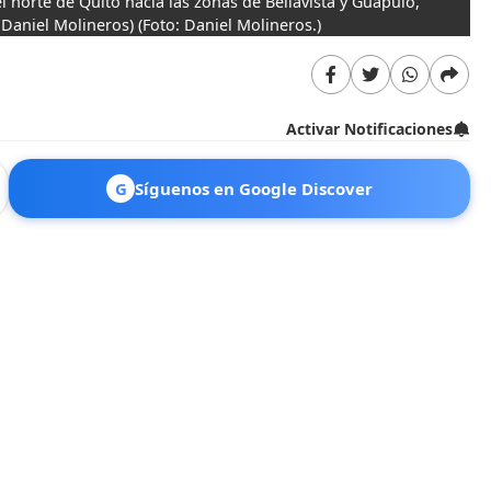
 norte de Quito hacia las zonas de Bellavista y Guápulo,
 Daniel Molineros)
(Foto: Daniel Molineros.)
Activar Notificaciones
G
Síguenos en Google Discover