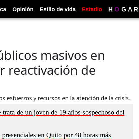
H
O
G
A
R
ica
Opinión
Estilo de vida
Estadio
blicos masivos en
or reactivación de
 esfuerzos y recursos en la atención de la crisis.
 trata de un joven de 19 años sospechoso del
 presenciales en Quito por 48 horas más