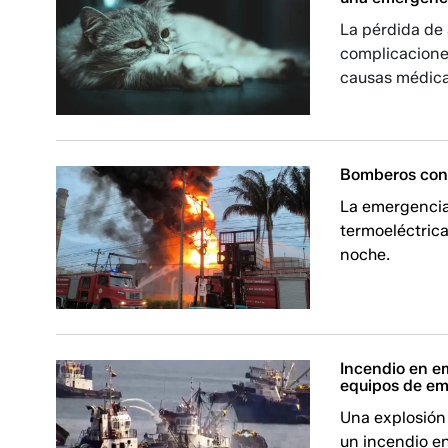
La pérdida de
complicacione
causas médica
Bomberos cont
La emergencia 
termoeléctric
noche.
Incendio en e
equipos de em
Una explosión 
un incendio e