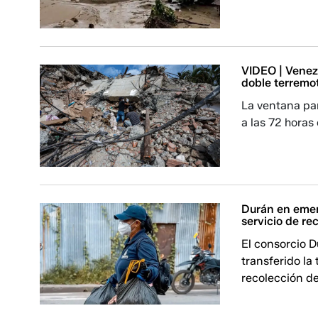
VIDEO | Venez
doble terremo
La ventana par
a las 72 horas 
Durán en emer
servicio de re
El consorcio D
transferido la
recolección de