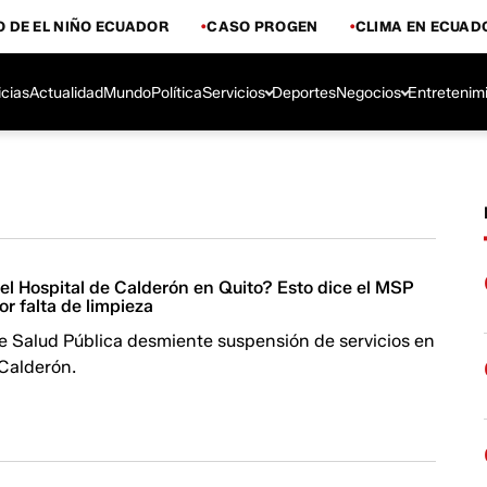
 DE EL NIÑO ECUADOR
CASO PROGEN
CLIMA EN ECUAD
icias
Actualidad
Mundo
Política
Servicios
Deportes
Negocios
Entretenim
el Hospital de Calderón en Quito? Esto dice el MSP
por falta de limpieza
de Salud Pública desmiente suspensión de servicios en
 Calderón.