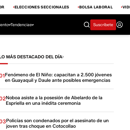
OR
ELECCIONES SECCIONALES
BOLSA LABORAL
VI
iento
Tendencias
Suscríbete
LO MÁS DESTACADO DEL DÍA
Fenómeno de El Niño: capacitan a 2.500 jóvenes
01
en Guayaquil y Daule ante posibles emergencias
Noboa asiste a la posesión de Abelardo de la
02
Espriella en una inédita ceremonia
Policías son condenados por el asesinato de un
03
joven tras choque en Cotocollao