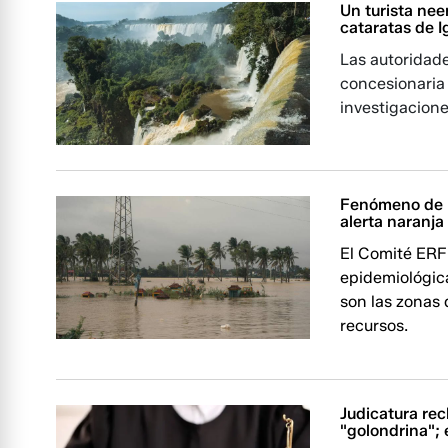
Un turista nee
cataratas de 
Las autoridad
concesionaria 
investigacione
Fenómeno de E
alerta naranja
El Comité ERFE
epidemiológica
son las zonas 
recursos.
Judicatura re
"golondrina";