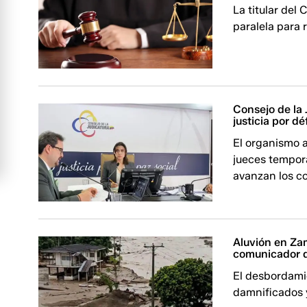
La titular del
paralela para r
Consejo de la
justicia por dé
El organismo 
jueces tempora
avanzan los c
Aluvión en Za
comunicador d
El desbordami
damnificados 